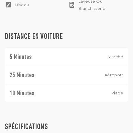
Laveuse Ou
stairs
local_laundry_service
Niveau
Blanchisserie
DISTANCE EN VOITURE
5 Minutes
Marché
25 Minutes
Aéroport
10 Minutes
Plage
SPÉCIFICATIONS