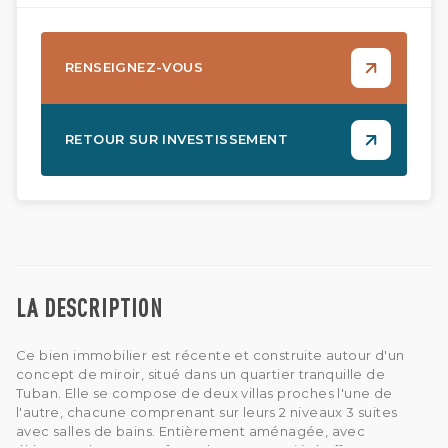
RENSEIGNEZ-VOUS
RETOUR SUR INVESTISSEMENT
LA DESCRIPTION
Ce bien immobilier est récente et construite autour d'un
concept de miroir, situé dans un quartier tranquille de
Tuban. Elle se compose de deux villas proches l'une de
l'autre, chacune comprenant sur leurs 2 niveaux 3 suites
avec salles de bains. Entièrement aménagée, avec