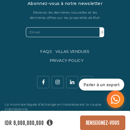
Abonnez-vous à notre newsletter
Recevez les dernières nouvelles et les
dernières offres sur les propriétés de Bali
FAQS
VILLAS VENDUES
PRIVACY POLICY
Parler à un expert
La monnaie légale d'échange en Indonésie est la roupie
indonésienne.
© Copyright 2016 - 2026 Development & SEO By
Kesato & Co
IDR 8,000,000,000
RENSEIGNEZ-VOUS