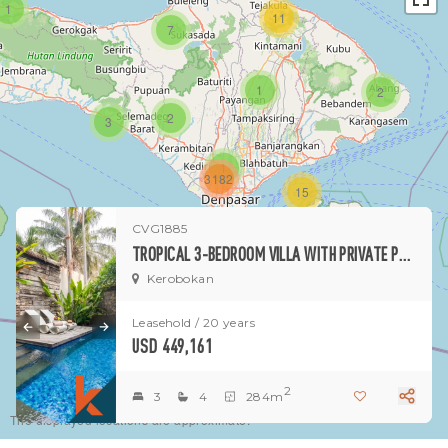
1
11
7
1
2
2
3
1
3182
15
CVG1885
1
TROPICAL 3-BEDROOM VILLA WITH PRIVATE POOL & SUN DECK IN KEROBOKAN
Kerobokan
Leasehold / 20 years
USD 449,161
2
3
4
284m
The displayed locations are approximate.