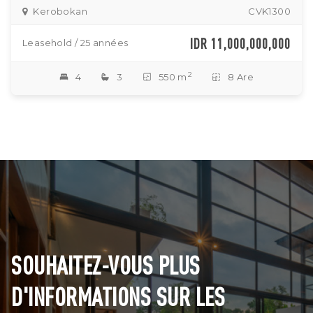
Kerobokan
CVK1300
IDR 11,000,000,000
Leasehold / 25 années
2
4
3
550 m
8 Are
SOUHAITEZ-VOUS PLUS
D'INFORMATIONS SUR LES