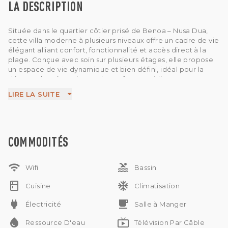
LA DESCRIPTION
Située dans le quartier côtier prisé de Benoa – Nusa Dua,
cette villa moderne à plusieurs niveaux offre un cadre de vie
élégant alliant confort, fonctionnalité et accès direct à la
plage. Conçue avec soin sur plusieurs étages, elle propose
un espace de vie dynamique et bien défini, idéal pour la
détente, les réceptions et le confort quotidien.
La propriété dispose d'une piscine privée et d'un jacuzzi,
LIRE LA SUITE
offrant un cadre parfait pour se relaxer en toute intimité. Un
vaste toit-terrasse complète ce style de vie, idéal pour
admirer les couchers de soleil, dîner en plein air ou se
détendre sous le ciel tropical balinais.
À l'intérieur, la villa est équipée de deux cuisines, offrant une
COMMODITÉS
grande flexibilité et un confort optimal pour recevoir, les
longs séjours ou une colocation. L'agencement sur plusieurs
wifi
pool
niveaux favorise l'intimité et la circulation, tandis que de
Wifi
Bassin
larges ouvertures laissent entrer la lumière naturelle dans
kitchen
ac_unit
toute la maison.
Cuisine
Climatisation
Située à quelques pas de la plage, la propriété permet un
power
free_breakfast
Électricité
Salle à Manger
accès facile au littoral de Nusa Dua, réputé pour ses eaux
calmes, ses complexes hôteliers, ses restaurants et ses
water_drop
live_tv
Ressource D'eau
Télévision Par Câble
infrastructures de loisirs.