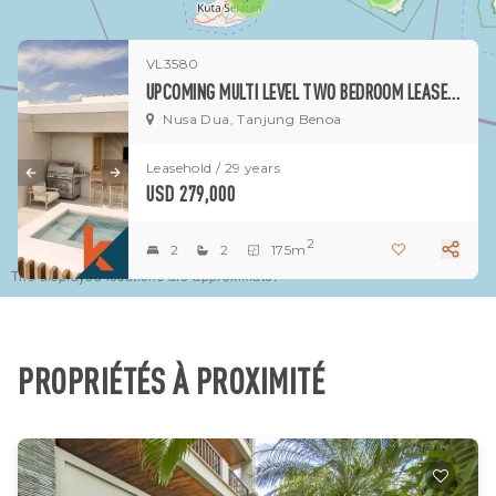
VL3580
UPCOMING MULTI LEVEL TWO BEDROOM LEASEHOLD PROPERTY IN BENOA - NUSA DUA (DELIVERY SEPTEMBER 2026)
Nusa Dua, Tanjung Benoa
Leasehold / 29 years
USD 279,000
2
2
2
175m
The displayed locations are approximate.
PROPRIÉTÉS À PROXIMITÉ