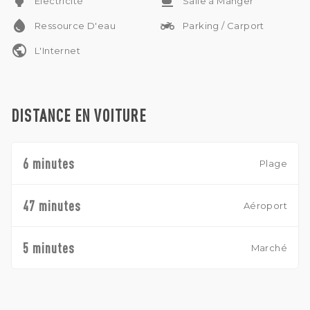
power
free_breakfast
Électricité
Salle à Manger
water_drop
two_wheeler
Ressource D'eau
Parking / Carport
public
L'Internet
DISTANCE EN VOITURE
6 minutes
Plage
47 minutes
Aéroport
5 minutes
Marché