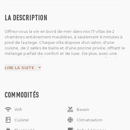
LA DESCRIPTION
Offrez-vous la vie en bord de mer dans nos 17 villas de 2
chambres entièrement meublées, à seulement 6 minutes à
pied de la plage. Chaque villa dispose d'un salon, d'une
cuisine, de 2 salles de bains et d'une piscine privée, offrant le
mélange parfait de confort et de luxe. De plus, avec une
extension disponible pour 15 ans, vous pourrez profiter du
charme côtier de Pecatu pour les années à venir.
LIRE LA SUITE
COMMODITÉS
wifi
pool
Wifi
Bassin
kitchen
ac_unit
Cuisine
Climatisation