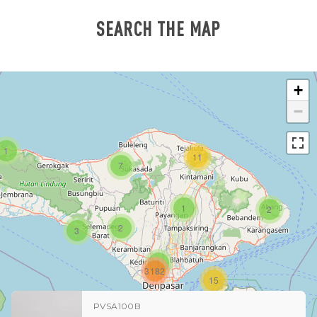
SEARCH THE MAP
+
−
1
11
7
1
2
2
3
1
3182
15
PVSA100B
1