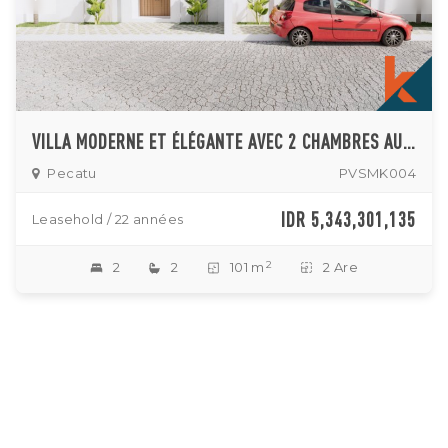
VILLA MODERNE ET ÉLÉGANTE AVEC 2 CHAMBRES AU COEUR D'ULUWATU À VENDRE
Pecatu
PVSMK004
IDR 5,343,301,135
Leasehold / 22 années
2
2
2
101 m
2 Are