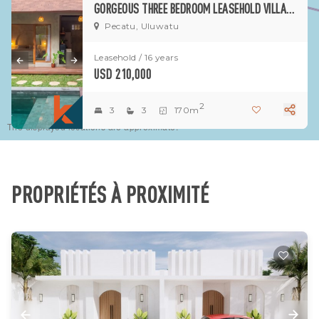
GORGEOUS THREE BEDROOM LEASEHOLD VILLA IN SERENE AREA OF PECATU - ULUWATU
Pecatu, Uluwatu
Leasehold / 16 years
USD 210,000
2
3
3
170m
The displayed locations are approximate.
PROPRIÉTÉS À PROXIMITÉ