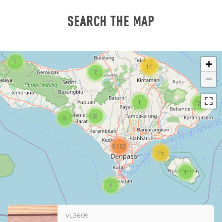
SEARCH THE MAP
1
+
11
7
−
1
2
2
3
3182
15
1
1
VL3609