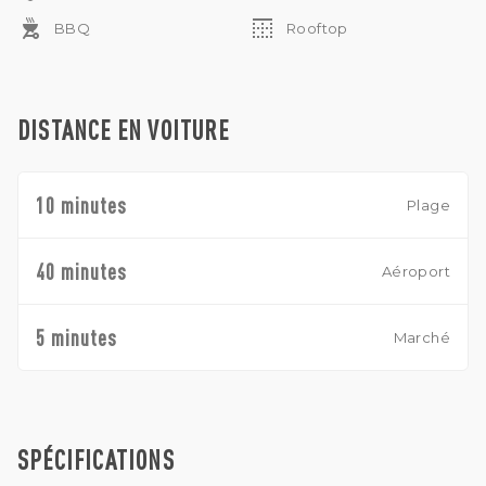
outdoor_grill
border_top
BBQ
Rooftop
DISTANCE EN VOITURE
10 minutes
Plage
40 minutes
Aéroport
5 minutes
Marché
SPÉCIFICATIONS