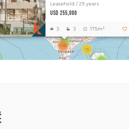
7
Leasehold / 29 years
USD 255,000
1
2
2
2
3
3
175m
3
1
3182
15
1
É