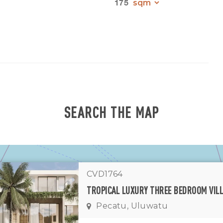
175
SEARCH THE MAP
CVD1764
Pecatu, Uluwatu
1
11