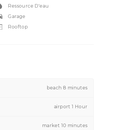
_drop
Ressource D'eau
e_eta
Garage
r_top
Rooftop
beach 8 minutes
airport 1 Hour
market 10 minutes