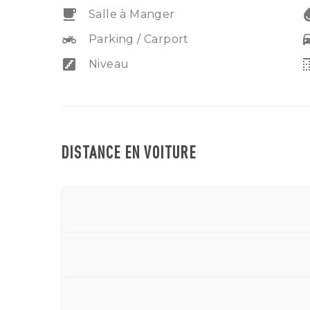
affaires.
free_breakfast
water
Salle à Manger
two_wheeler
driv
Parking / Carport
stairs
borde
Niveau
DISTANCE EN VOITURE