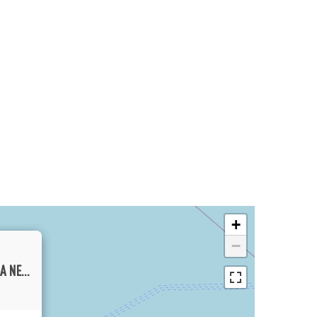
+
−
TROPICAL LUXURY THREE BEDROOM VILLA NESTLED IN PECATU