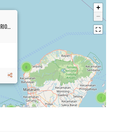
+
−
GREAT INVESTMENT OPPORTUNITY LUXURIOUS VILLA WITH GUEST HOUSE AND WELLNESS CENTER IN PANTAI LIMA
6
1
3
1