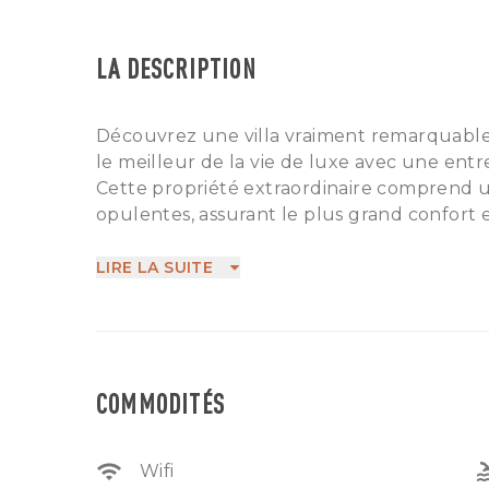
LA DESCRIPTION
Découvrez une villa vraiment remarquable
le meilleur de la vie de luxe avec une ent
Cette propriété extraordinaire comprend un
opulentes, assurant le plus grand confort et
complément, une charmante maison d'hôt
avec goût, prêtes à accueillir des invités
LIRE LA SUITE
d'hôtes de charme. Ce qui distingue cette p
de bien-être, comprenant des installations 
une activité lucrative de bien-être et d'hô
d'élégance et de potentiel de revenus en 
COMMODITÉS
inégalée.
Située dans un endroit tranquille et pittor
évasion sereine tout en étant idéalement
wifi
po
Wifi
des vues panoramiques panoramiques, des