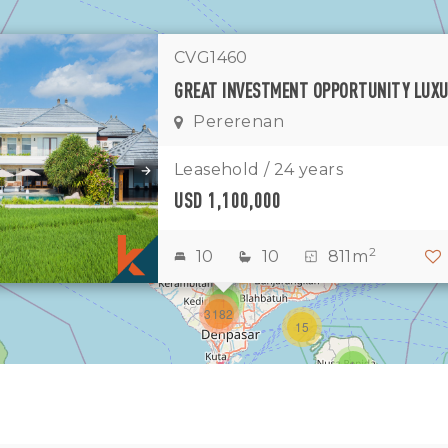
CVG1460
Pererenan
1
11
7
Leasehold / 24 years
USD 1,100,000
1
2
2
2
10
10
811m
3
1
3182
15
1