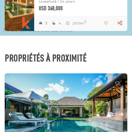
Leasehold / 24 years
USD 368,000
2
3
4
200m
The displayed locations are approximate.
PROPRIÉTÉS À PROXIMITÉ