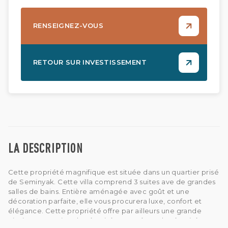
RENSEIGNEZ-VOUS
RETOUR SUR INVESTISSEMENT
LA DESCRIPTION
Cette propriété magnifique est située dans un quartier prisé
de Seminyak. Cette villa comprend 3 suites ave de grandes
salles de bains. Entière aménagée avec goût et une
décoration parfaite, elle vous procurera luxe, confort et
élégance. Cette propriété offre par ailleurs une grande
piscine, un service de sécurité, un système de sécurité, un