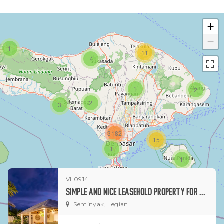
+
−
1
11
7
1
2
2
3
3182
15
1
1
VL0914
SIMPLE AND NICE LEASEHOLD PROPERTY FOR SALE IN SEMINYAK
Seminyak, Legian