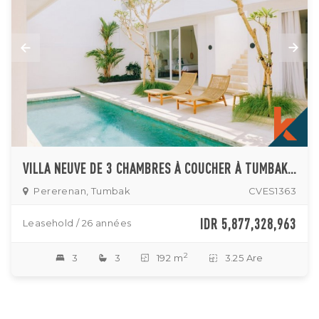
VILLA NEUVE DE 3 CHAMBRES À COUCHER À TUMBAK BAYUH À VENDRE
Pererenan, Tumbak
CVES1363
IDR 5,877,328,963
Leasehold / 26 années
2
3
3
192 m
3.25 Are