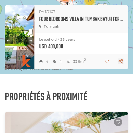
15
PVSR107
1
FOUR BEDROOMS VILLA IN TUMBAK BAYUH FOR SALE
Tumbak
Leasehold / 26 years
USD 400,000
2
4
4
336m
The displayed locations are approximate.
PROPRIÉTÉS À PROXIMITÉ