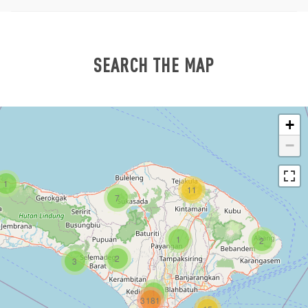
SEARCH THE MAP
+
−
1
11
7
1
2
2
3
1
3181