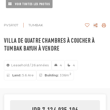
VOIR TOUTES LES PHOTOS
PVSR107
TUMBAK
VILLA DE QUATRE CHAMBRES À COUCHER À
TUMBAK BAYUH À VENDRE
Leasehold / 26 années
4
4
2
Land:
5.6 Are
Building:
336m
IDR 7,124,035,106