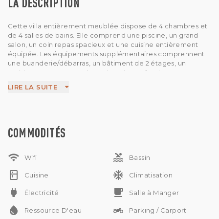
LA DESCRIPTION
Cette villa entièrement meublée dispose de 4 chambres et
de 4 salles de bains. Elle comprend une piscine, un grand
salon, un coin repas spacieux et une cuisine entièrement
équipée. Les équipements supplémentaires comprennent
une buanderie/débarras, un bâtiment de 2 étages, un
parking et une source d'eau de puits profond.
LIRE LA SUITE
COMMODITÉS
wifi
pool
Wifi
Bassin
kitchen
ac_unit
Cuisine
Climatisation
power
free_breakfast
Électricité
Salle à Manger
water_drop
two_wheeler
Ressource D'eau
Parking / Carport