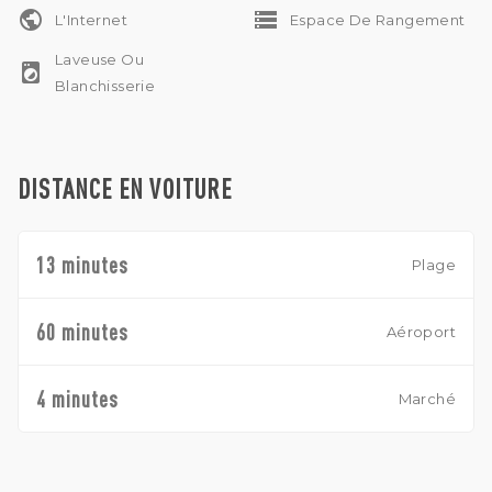
public
storage
L'Internet
Espace De Rangement
Laveuse Ou
local_laundry_service
Blanchisserie
DISTANCE EN VOITURE
13 minutes
Plage
60 minutes
Aéroport
4 minutes
Marché