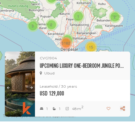
1
2
2
3
1
3182
15
CVG1904
1
UPCOMING LUXURY ONE-BEDROOM JUNGLE POOL VILLA
Ubud
Leasehold / 30 years
USD 129,000
2
1
1
48m
The displayed locations are approximate.