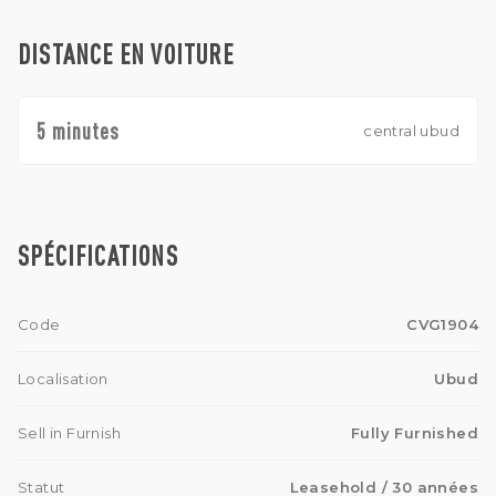
inoubliable dans la destination la plus enchanteresse de Bali.
DISTANCE EN VOITURE
5 minutes
central ubud
SPÉCIFICATIONS
Code
CVG1904
Localisation
Ubud
Sell in Furnish
Fully Furnished
Statut
Leasehold
/ 30 années