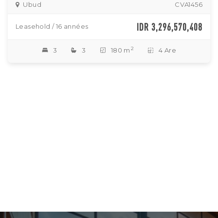
Ubud
CVA1456
IDR 3,296,570,408
Leasehold / 16 années
2
3
3
180 m
4 Are