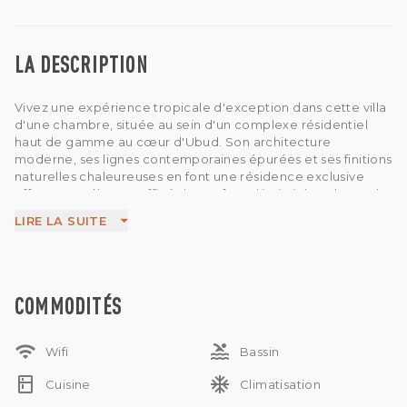
LA DESCRIPTION
Vivez une expérience tropicale d'exception dans cette villa
d'une chambre, située au sein d'un complexe résidentiel
haut de gamme au cœur d'Ubud. Son architecture
moderne, ses lignes contemporaines épurées et ses finitions
naturelles chaleureuses en font une résidence exclusive
offrant un mélange raffiné de confort, d'intimité et d'un style
de vie digne d'un resort.
LIRE LA SUITE
La villa dispose d'un élégant agencement ouvert avec de
vastes baies vitrées, une piscine privée, une suite parentale
spacieuse et des espaces intérieurs et extérieurs
harmonieux qui s'imprègnent de la sérénité balinaise.
Chaque détail a été soigneusement pensé pour créer un
COMMODITÉS
havre de paix en pleine nature, tout en préservant une
esthétique moderne et raffinée.
wifi
pool
Les résidents bénéficieront d'installations exceptionnelles
Wifi
Bassin
sur place, notamment un restaurant élégant, une salle de
kitchen
ac_unit
sport entièrement équipée, un espace de coworking, une
Cuisine
Climatisation
terrasse panoramique, un parking spacieux, un hall d'entrée