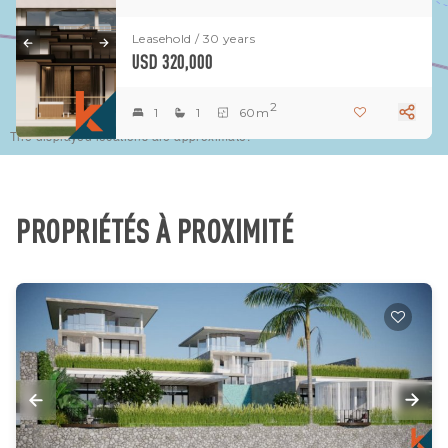
Leasehold / 30 years
USD 320,000
2
1
1
60m
The displayed locations are approximate.
PROPRIÉTÉS À PROXIMITÉ