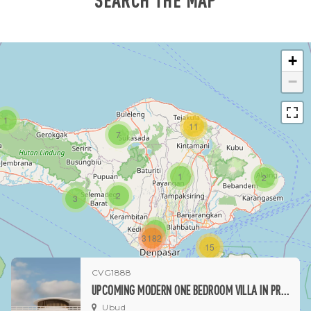
+
−
1
11
7
1
2
2
3
1
3182
15
CVG1888
1
UPCOMING MODERN ONE BEDROOM VILLA IN PREMIUM UBUD LIFESTYLE COMPLEX
Ubud