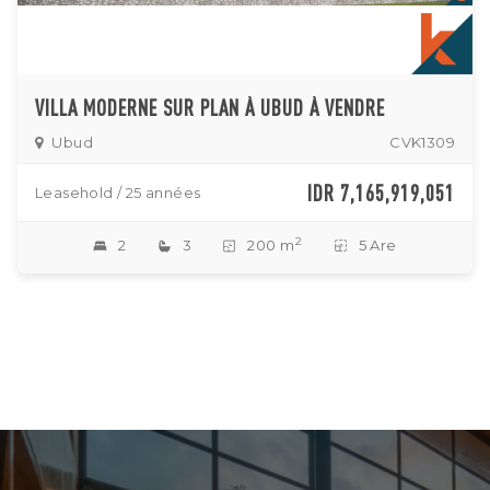
VILLA MODERNE SUR PLAN À UBUD À VENDRE
Ubud
CVK1309
IDR 7,165,919,051
Leasehold / 25 années
2
2
3
200 m
5 Are