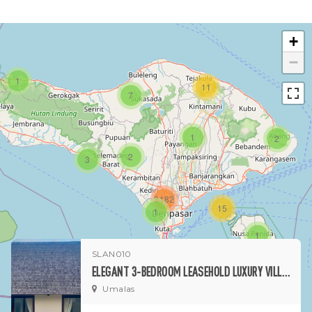
+
−
1
11
7
1
2
2
3
3182
15
1
1
SLAN010
ELEGANT 3-BEDROOM LEASEHOLD LUXURY VILLA IN PRIME UMALAS LOCATION
Umalas