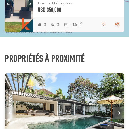
Leasehold / 18 years
USD 350,000
2
3
3
415m
The displayed locations are approximate.
PROPRIÉTÉS À PROXIMITÉ