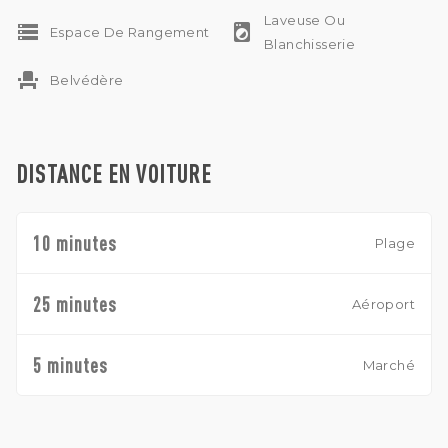
Laveuse Ou
storage
local_laundry_service
Espace De Rangement
Blanchisserie
event_seat
Belvédère
DISTANCE EN VOITURE
10 minutes
Plage
25 minutes
Aéroport
5 minutes
Marché