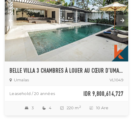
BELLE VILLA 3 CHAMBRES À LOUER AU CŒUR D’UMALAS
Umalas
VL1049
IDR 9,800,614,727
Leasehold / 20 années
2
3
4
220 m
10 Are