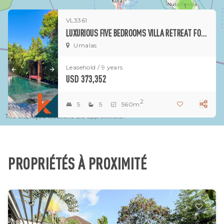
1
VL3361
LUXURIOUS FIVE BEDROOMS VILLA RETREAT FOR LEASE IN UMALAS
Umalas
Leasehold / 9 years
USD 373,352
2
5
5
560m
The displayed locations are approximate.
PROPRIÉTÉS À PROXIMITÉ