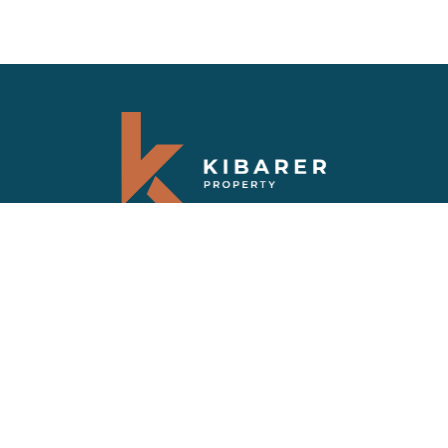
Abonnez-vous à notre newsletter
Recevez les dernières nouvelles et les
dernières offres sur les propriétés de Bali
FAQS
VILLAS VENDUES