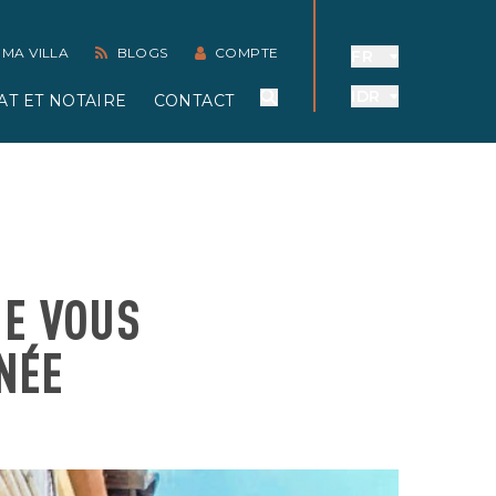
 MA VILLA
BLOGS
COMPTE
FR
IDR
AT ET NOTAIRE
CONTACT
UE VOUS
NÉE