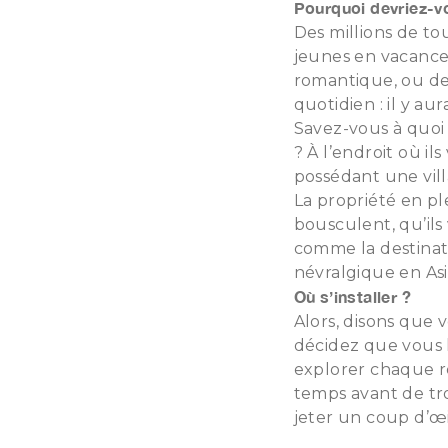
Pourquoi devriez-vo
Des millions de to
jeunes en vacance
romantique, ou des
quotidien : il y au
Savez-vous à quoi 
? À l’endroit où i
possédant une vill
La propriété en pl
bousculent, qu’ils 
comme la destinat
névralgique en Asi
Où s’installer ?
Alors, disons que vo
décidez que vous 
explorer chaque r
temps avant de tro
jeter un coup d’œi