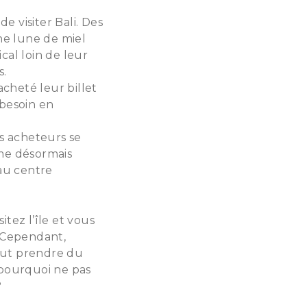
e visiter Bali. Des
ne lune de miel
cal loin de leur
s.
cheté leur billet
 besoin en
es acheteurs se
irme désormais
au centre
itez l’île et vous
 Cependant,
peut prendre du
 pourquoi ne pas
?