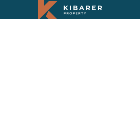
Abonnez-vous à notre newsletter
Recevez les dernières nouvelles et les
dernières offres sur les propriétés de Bali
FAQS
VILLAS VENDUES
PRIVACY POLICY