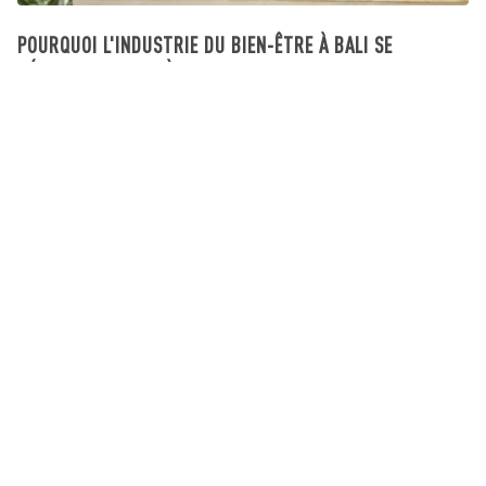
POURQUOI L'INDUSTRIE DU BIEN-ÊTRE À BALI SE
DÉVELOPPE AU-DELÀ DU TOURISME
What's going on in Bali
August 03, 2026
Abonnez-vous à notre newsletter
Recevez les dernières nouvelles et les
dernières offres sur les propriétés de Bali