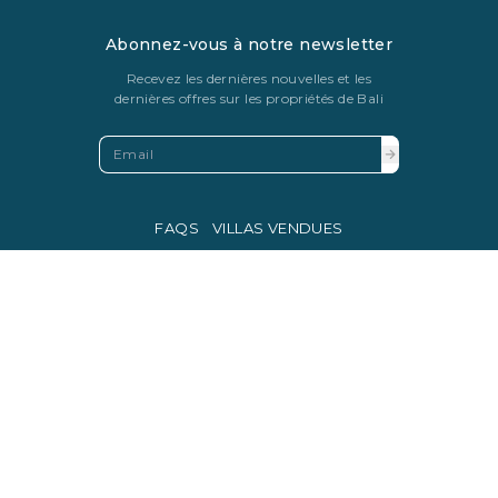
Abonnez-vous à notre newsletter
Recevez les dernières nouvelles et les
dernières offres sur les propriétés de Bali
FAQS
VILLAS VENDUES
PRIVACY POLICY
La monnaie légale d'échange en Indonésie est la roupie
indonésienne.
© Copyright 2016 - 2026 Development & SEO By
Kesato & Co