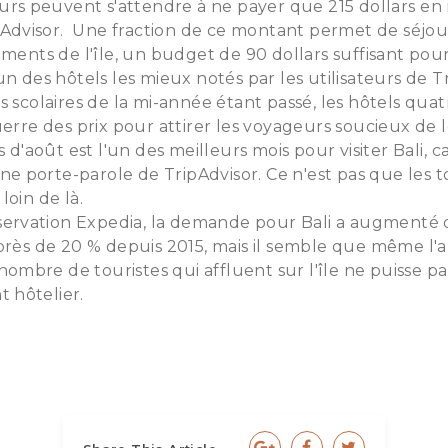
eurs peuvent s'attendre à ne payer que 215 dollars e
ipAdvisor. Une fraction de ce montant permet de séjou
ements de l'île, un budget de 90 dollars suffisant pou
un des hôtels les mieux notés par les utilisateurs de T
 scolaires de la mi-année étant passé, les hôtels quatr
uerre des prix pour attirer les voyageurs soucieux de
s d'août est l'un des meilleurs mois pour visiter Bali, c
une porte-parole de TripAdvisor. Ce n'est pas que les t
loin de là.
réservation Expedia, la demande pour Bali a augmenté
 près de 20 % depuis 2015, mais il semble que même l
bre de touristes qui affluent sur l'île ne puisse pa
 hôtelier.