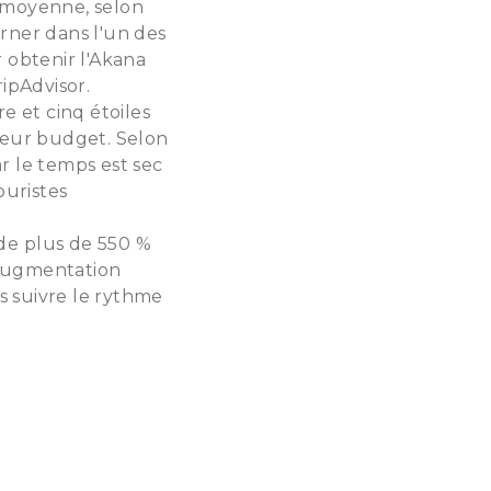
n moyenne, selon
rner dans l'un des
r obtenir l'Akana
ripAdvisor.
e et cinq étoiles
 leur budget. Selon
ar le temps est sec
ouristes
 de plus de 550 %
'augmentation
s suivre le rythme