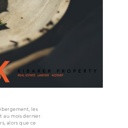
'hébergement, les
t au mois dernier.
rs, alors que ce