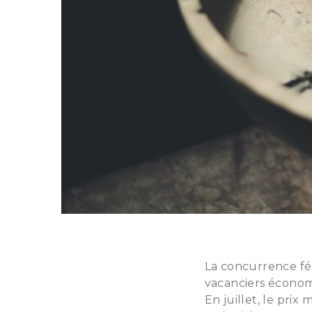
La concurrence fér
vacanciers économi
En juillet, le prix