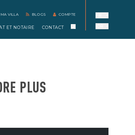
 MA VILLA
BLOGS
COMPTE
FR
IDR
AT ET NOTAIRE
CONTACT
ORE PLUS