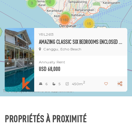
2
3
1
3182
15
YRL2613
1
AMAZING CLASSIC SIX BEDROOMS ENCLOSED LIVING VILLA SITUATED IN THE HEART OF BATU BOLONG (AVAILABLE 20TH AUG 2025)
Canggu, Echo Beach
Annually Rent
USD 68,000
2
6
5
450m
The displayed locations are approximate.
PROPRIÉTÉS À PROXIMITÉ