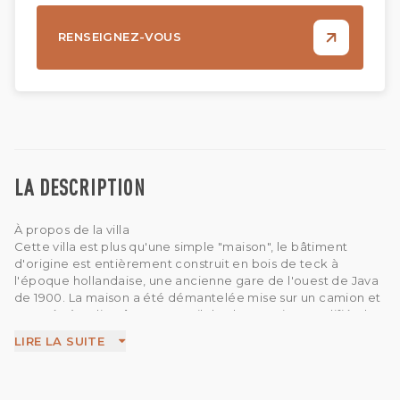
RENSEIGNEZ-VOUS
LA DESCRIPTION
À propos de la villa
Cette villa est plus qu'une simple "maison", le bâtiment
d'origine est entièrement construit en bois de teck à
l'époque hollandaise, une ancienne gare de l'ouest de Java
de 1900. La maison a été démantelée mise sur un camion et
amenée à Bali. Grâce au travail de charpentiers qualifiés, la
structure a été transformée en la belle maison qu'elle est
LIRE LA SUITE
aujourd'hui. La maison de la gare est maintenant une maison
spacieuse contenant une part d'histoire dans chaque
poutre de bois, apportant authenticité, vérité et vie
émouvante dans un environnement naturel.