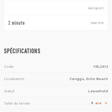
9 sont la taille du terrain
6 chambres
Aéroport
5 salles de bain
2 Coin cuisine
2 Salon
2 minute
Marché
Électricité 13.000 kwh
CA
1 Parking et vélo
Animal accepté avec caution supplémentaire
SPÉCIFICATIONS
Code
YRL2613
Localisation
Canggu, Echo Beach
Statut
Leasehold
9
Taille du terrain