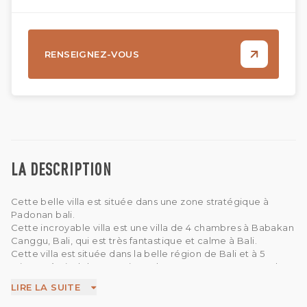
RENSEIGNEZ-VOUS
LA DESCRIPTION
Cette belle villa est située dans une zone stratégique à
Padonan bali.
Cette incroyable villa est une villa de 4 chambres à Babakan
Canggu, Bali, qui est très fantastique et calme à Bali.
Cette villa est située dans la belle région de Bali et à 5
minutes à pied du magasin et du restaurant. En passant des
journées dans cette villa confortable, vous vous retrouverez
LIRE LA SUITE
dans un état de relaxation profonde en flottant autour de la
piscine.