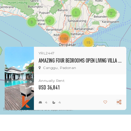
1
2
2
3
1
3182
15
YRL2447
1
AMAZING FOUR BEDROOMS OPEN LIVING VILLA SITUATED IN CANGGU PADONAN(AVAILABLE 25TH NOVEMBER)
Canggu, Padonan
Annually Rent
USD 36,841
4
4
The displayed locations are approximate.