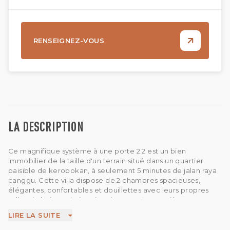
RENSEIGNEZ-VOUS
LA DESCRIPTION
Ce magnifique système à une porte 2.2 est un bien
immobilier de la taille d'un terrain situé dans un quartier
paisible de kerobokan, à seulement 5 minutes de jalan raya
canggu. Cette villa dispose de 2 chambres spacieuses,
élégantes, confortables et douillettes avec leurs propres
salles de bains et baignoire chacune. Il est entièrement
meublé. Cette propriété offre généreusement 2 unités AC,
LIRE LA SUITE
un salon ouvert spacieux, une salle à manger spacieuse
ouverte, une cuisine ouverte avec réfrigérateur, une piscine