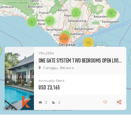
1
2
2
3
1
3181
15
YRL2534
1
ONE GATE SYSTEM TWO BEDROOMS OPEN LIVING VILLA SITUATED IN CANGGU
Canggu, Berawa
Annually Rent
USD 23,165
2
2
The displayed locations are approximate.