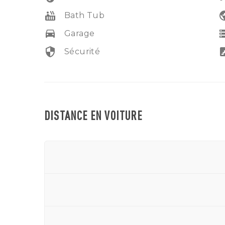
hot_tub
pub
Bath Tub
drive_eta
sto
Garage
security
sta
Sécurité
DISTANCE EN VOITURE