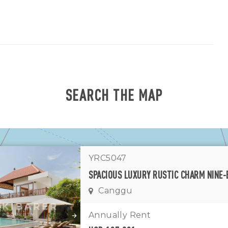
SEARCH THE MAP
YRC5047
Canggu
1
11
7
Annually Rent