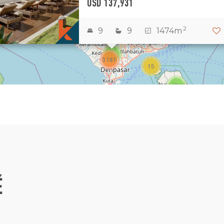
USD 137,931
1
2
2
2
9
9
1474m
3
1
3181
15
1
É