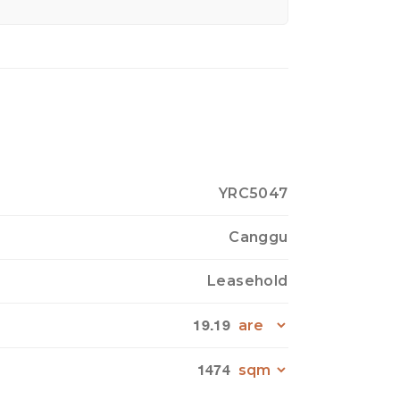
YRC5047
Canggu
Leasehold
19.19
1474