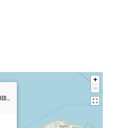
+
−
SPACIOUS LUXURY RUSTIC CHARM NINE-BEDROOM ENCLOSED LIVING ROOM VILLA SITUATED IN CANGGU