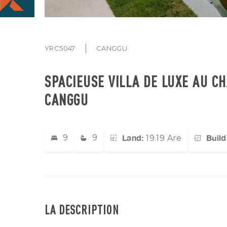
YRC5047
CANGGU
SPACIEUSE VILLA DE LUXE AU C
CANGGU
Land:
Build
9
9
19.19 Are
LA DESCRIPTION