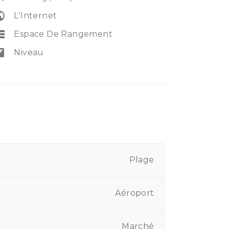
lic
L'Internet
rage
Espace De Rangement
irs
Niveau
Plage
Aéroport
Marché