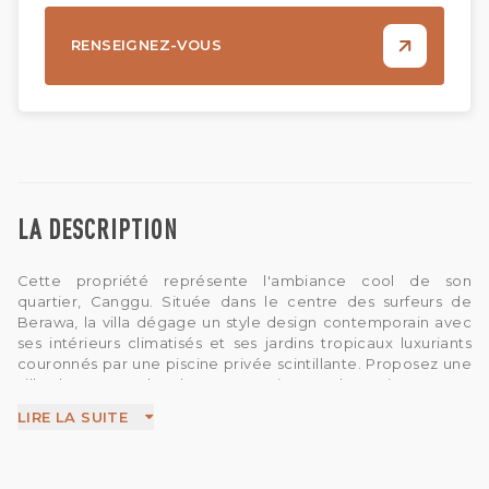
RENSEIGNEZ-VOUS
LA DESCRIPTION
Cette propriété représente l'ambiance cool de son
quartier, Canggu. Située dans le centre des surfeurs de
Berawa, la villa dégage un style design contemporain avec
ses intérieurs climatisés et ses jardins tropicaux luxuriants
couronnés par une piscine privée scintillante. Proposez une
villa de quatre chambres construite sur deux niveaux. Les
espaces salon et salle à manger situés au rez-de-chaussée
LIRE LA SUITE
sont climatisés et peuvent être entièrement fermés par des
portes vitrées. Le salon est couronné par un superbe
plafond à double hauteur avec des lanternes
magnifiquement tissées suspendues très haut. L'espace