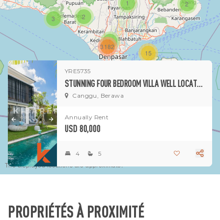
1
2
2
3
1
3182
15
YRE5735
1
STUNNING FOUR BEDROOM VILLA WELL LOCATED IN CANGGU (AVAILABLE 18 OCT 2026)
Canggu, Berawa
Annually Rent
USD 80,000
4
5
The displayed locations are approximate.
PROPRIÉTÉS À PROXIMITÉ