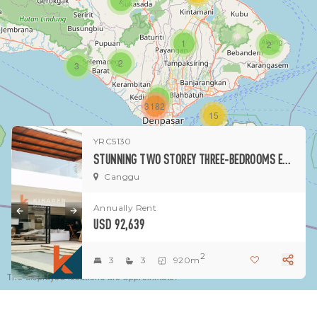
7
1
2
2
3
1
3182
15
YRC5130
1
STUNNING TWO STOREY THREE-BEDROOMS ENCLOSED LIVING VILLA IN THE HEART OF CANGGU
Canggu
Annually Rent
USD 92,639
2
3
3
920m
The displayed locations are approximate.