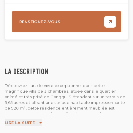
RENSEIGNEZ-VOUS
LA DESCRIPTION
Découvrez l'art de vivre exceptionnel dans cette
magnifique villa de 3 chambres, située dans le quartier
animé et très prisé de Canggu. S'étendant sur un terrain de
5,65 acres et offrant une surface habitable impressionnante
de 920 m², cette résidence entièrement meublée est
conçue pour allier confort et divertissement. Chaque
chambre dispose de sa propre salle de bain privative, dont
LIRE LA SUITE
une luxueuse baignoire dans la suite parentale. Le salon
fermé s'intègre harmonieusement à la salle à manger et à la