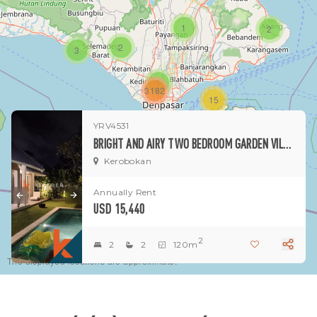
1
2
2
3
1
3182
15
YRV4531
1
BRIGHT AND AIRY TWO BEDROOM GARDEN VILLA - KEROBOKAN ESCAPE (AVAILABLE ON 16TH DECEMBER 2025)
Kerobokan
Annually Rent
USD 15,440
2
2
2
120m
The displayed locations are approximate.