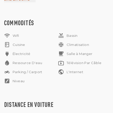
facilement à la fois de l'ambiance sereine de la villa et des
plages de sable à proximité.
IMB
Possibilité d'animaux de compagnie et de sous-location à
discuter
COMMODITÉS
Location annuelle
wifi
pool
Wifi
Bassin
kitchen
ac_unit
Cuisine
Climatisation
power
free_breakfast
Électricité
Salle à Manger
water_drop
live_tv
Ressource D'eau
Télévision Par Câble
two_wheeler
public
Parking / Carport
L'Internet
stairs
Niveau
DISTANCE EN VOITURE