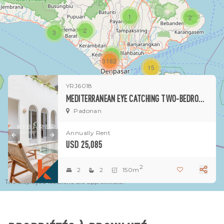
1
2
2
3
1
3182
15
YRJ6018
1
MEDITERRANEAN EYE CATCHING TWO-BEDROOM VILLA FOR RENT IN CANGGU
Padonan
Annually Rent
USD 25,085
2
2
2
150m
The displayed locations are approximate.