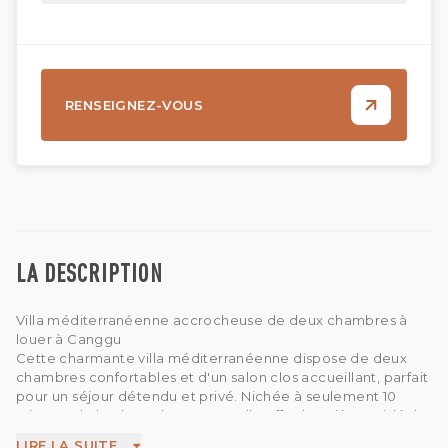
RENSEIGNEZ-VOUS
LA DESCRIPTION
Villa méditerranéenne accrocheuse de deux chambres à
louer à Canggu
Cette charmante villa méditerranéenne dispose de deux
chambres confortables et d'un salon clos accueillant, parfait
pour un séjour détendu et privé. Nichée à seulement 10
minutes de la plage de Berawa, elle offre le mélange idéal
de confort et de commodité, vous permettant de profiter
LIRE LA SUITE