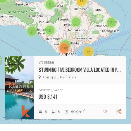
11
7
1
2
2
3
1
3182
15
YRE5588
1
STUNNING FIVE BEDROOM VILLA LOCATED IN PEACEFUL CANGGU AREA
Canggu, Padonan
Monthly Rent
USD 8,141
2
5
5
600m
The displayed locations are approximate.