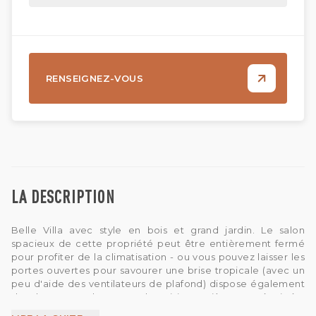
RENSEIGNEZ-VOUS
LA DESCRIPTION
Belle Villa avec style en bois et grand jardin. Le salon
spacieux de cette propriété peut être entièrement fermé
pour profiter de la climatisation - ou vous pouvez laisser les
portes ouvertes pour savourer une brise tropicale (avec un
peu d'aide des ventilateurs de plafond) dispose également
d'un bureau et d'une grande cuisine entièrement équipée.
Les méridiennes décontractées offrent le cadre idéal pour