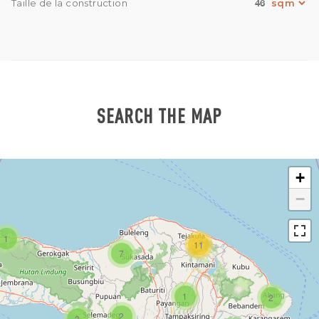
46
Taille de la construction
SEARCH THE MAP
+
−
1
11
7
1
2
2
3