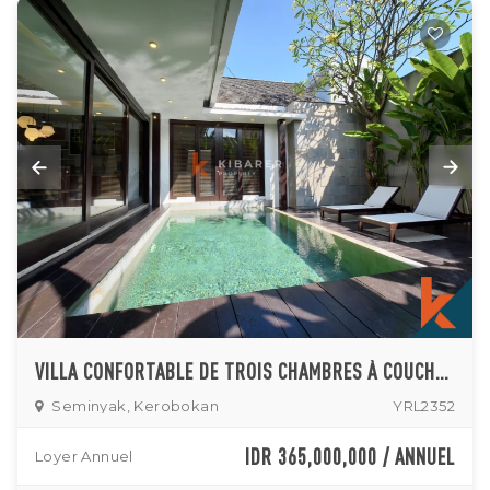
VILLA CONFORTABLE DE TROIS CHAMBRES À COUCHER FERMÉE À MERTANADI-SEMINYAK
Seminyak, Kerobokan
YRL2352
IDR 365,000,000 / ANNUEL
Loyer Annuel