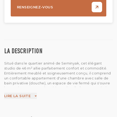
RENSEIGNEZ-VOUS
LA DESCRIPTION
Situé dans le quartier animé de Seminyak, cet élégant
studio de 46 m² allie parfaitement confort et commodité.
Entièrement meublé et soigneusement conçu, il comprend
un confortable appartement d'une chambre avec salle de
bain privative (douche), un espace de vie fermé qui s'ouvre
harmonieusement sur la cuisine et la salle à manger, ainsi
que des équipements modernes comme une télévision et la
LIRE LA SUITE
climatisation. Avec ses intérieurs de bon goût et son
agencement pratique, il est idéal pour les personnes seules
ou les couples en quête de simplicité et de style.
Les résidents bénéficient d'un accès à une piscine et un