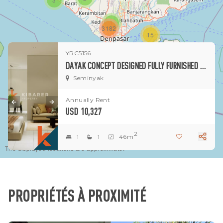
1
3182
15
YRC5156
1
DAYAK CONCEPT DESIGNED FULLY FURNISHED ONE-BEDROOM APARTMENT IN PRIME SEMINYAK LOCATION
Seminyak
Annually Rent
USD 10,327
2
1
1
46m
The displayed locations are approximate.
PROPRIÉTÉS À PROXIMITÉ