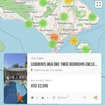
7
1
2
2
3
3182
15
1
1
YRL2684
LUXURIOUS HIGH END THREE BEDROOMS ENCLOSED LIVING VILLA SITUATED IN DRUPADI SEMINYAK
Seminyak, Drupadi
Annually Rent
USD 52,500
2
3
4
309m
The displayed locations are approximate.