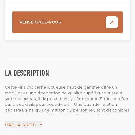
RENSEIGNEZ-VOUS
LA DESCRIPTION
Cette villa moderne luxueuse haut de gamme offre un
mobilier et une décoration de qualité supérieure sur tout
son seul niveau. Il dispose d'un système audio Sonos et d'un
bar à cocktails pour vous divertir. Une buanderie et un
débarras, ainsi qu'une maison du personnel, sont disponibles
pour plus de commodité. La villa offre un accès privé et est
équipée de vidéosurveillance pour plus de sécurité. Sa
LIRE LA SUITE
grande piscine impressionnante et ses trois chambres,
chacune avec une salle de bains privative, offrent un séjour