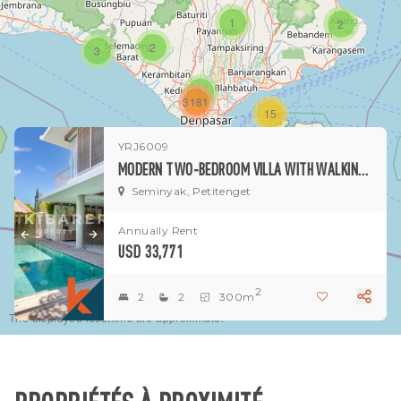
1
2
2
3
1
3181
15
YRJ6009
1
MODERN TWO-BEDROOM VILLA WITH WALKING ACCESS TO THE BEACH FOR RENT IN PETITENGET
Seminyak, Petitenget
Annually Rent
USD 33,771
2
2
2
300m
The displayed locations are approximate.