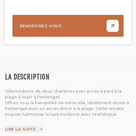
RENSEIGNEZ-VOUS
LA DESCRIPTION
Villa moderne de deux chambres avec accès à pied à la
plage à louer à Petitenget
Offrez-vous la tranquillité de notre villa, idéalement située à
Petitenget avec un accès direct à la plage. Cette retraite
exquise harmonise le luxe moderne avec l'esthétique
indonésienne traditionnelle, offrant deux chambres, un
espace de vie isolé et un cadre privilégié. Parfait pour les
LIRE LA SUITE
clients exigeants en quête d'une escapade paisible à