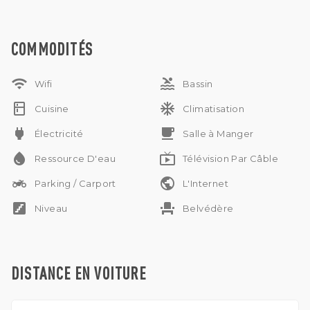
proximité de l'océan et des attractions locales.
IMB
Aucun animal autorisé
Aucune sous-location autorisée
COMMODITÉS
Location à l'année
wifi
pool
Wifi
Bassin
kitchen
ac_unit
Cuisine
Climatisation
power
free_breakfast
Électricité
Salle à Manger
water_drop
live_tv
Ressource D'eau
Télévision Par Câble
two_wheeler
public
Parking / Carport
L'Internet
stairs
event_seat
Niveau
Belvédère
DISTANCE EN VOITURE