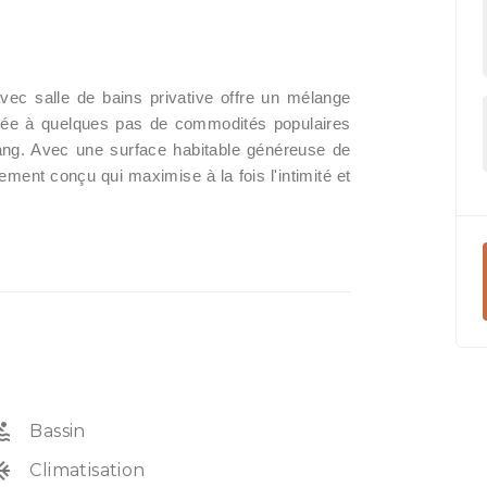
ec salle de bains privative offre un mélange
tuée à quelques pas de commodités populaires
ang. Avec une surface habitable généreuse de
ent conçu qui maximise à la fois l'intimité et
le de bains privative, assurant une
invités. La salle à manger et la cuisine
 les divertissements, avec un grand
eur de la villa est inondé de lumière
se et aérée, tandis que les finitions
é améliorent l'esthétique générale.
de paisible ou à séjourner à proximité
tte villa offre la combinaison parfaite
ol
Bassin
able bijou pour ceux qui apprécient à la
unit
Climatisation