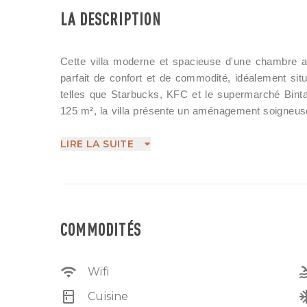
LA DESCRIPTION
Cette villa moderne et spacieuse d'une chambre av
parfait de confort et de commodité, idéalement si
telles que Starbucks, KFC et le supermarché Bint
125 m², la villa présente un aménagement soigneusem
le style.
La chambre est équipée de sa propre sal
LIRE LA SUITE
retraite relaxante et privée pour tous les 
fermées offrent un flux harmonieux pour
espace pour cuisiner et manger. L'intéri
naturelle, créant une atmosphère lumineu
COMMODITÉS
modernes et les matériaux de haute qualit
Que vous cherchiez à profiter d'une escapa
des magasins et des restaurants locaux, ce
wifi
po
Wifi
de tranquillité et d'accessibilité. Un vérit
fois le style et la commodité.
kitchen
ac_
Cuisine