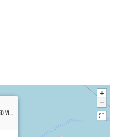
+
−
PRIME LOCATION ONE BEDROOM ENCLOSED VILLA IN SEMINYAK