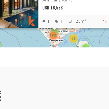
Annually Rent
USD 18,528
1
2
2
2
1
1
125m
3
1
3182
15
1
É