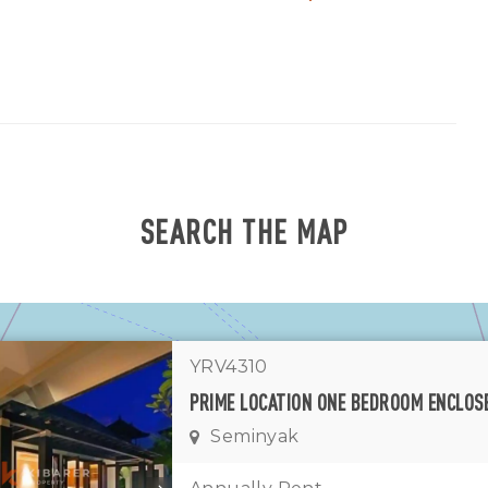
SEARCH THE MAP
YRV4310
Seminyak
1
11
7