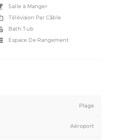
eakfast
Salle à Manger
e_tv
Télévision Par Câble
_tub
Bath Tub
rage
Espace De Rangement
Plage
Aéroport