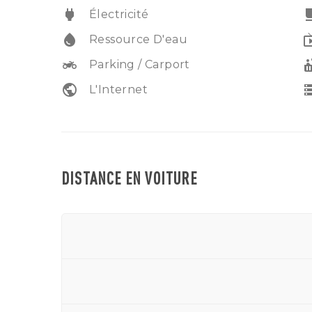
power
free_br
Électricité
water_drop
liv
Ressource D'eau
two_wheeler
hot
Parking / Carport
public
sto
L'Internet
DISTANCE EN VOITURE