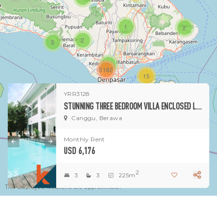
1
2
2
3
1
3182
15
YRR3128
1
STUNNING THREE BEDROOM VILLA ENCLOSED LIVING ROOM SITUATED IN CANGGU
Canggu, Berawa
Monthly Rent
USD 6,176
2
3
3
225m
The displayed locations are approximate.