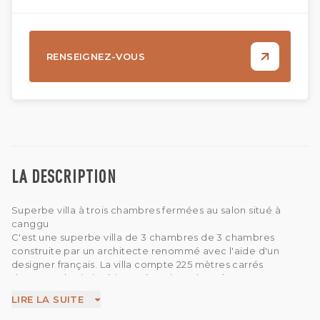
RENSEIGNEZ-VOUS
LA DESCRIPTION
Superbe villa à trois chambres fermées au salon situé à
canggu
C'est une superbe villa de 3 chambres de 3 chambres
construite par un architecte renommé avec l'aide d'un
designer français. La villa compte 225 mètres carrés
d'espace de vie intérieur, réparti sur deux étages sur 350
mètres carrés de terrain. Entrez à l'intérieur et vous serez
LIRE LA SUITE
transporté dans un monde de beauté et de luxe. La villa est
décorée de rares antiquités indonésiennes et d'œuvres