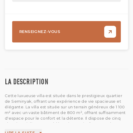
RENSEIGNEZ-VOUS
LA DESCRIPTION
Cette luxueuse villa est située dans le prestigieux quartier
de Seminyak, offrant une expérience de vie spacieuse et
élégante. La villa est située sur un terrain généreux de 1 100
m² avec un vaste bâtiment de 800 m², offrant suffisamment
d'espace pour le confort et la détente. Il dispose de cinq
chambres joliment meublées, dont trois disposent d'une
salle de bains privative et d'une baignoire, tandis que les
LIRE LA SUITE