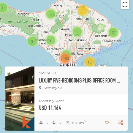
1
11
7
1
2
2
3
1
3182
15
YRC5098
1
LUXURY FIVE-BEDROOMS PLUS OFFICE ROOM WITH ENCLOSED LIVING VILLA LOCATED IN PETITENGET AREA (AVAILABLE 28 DEC - 28 JAN)
Seminyak
Monthly Rent
USD 11,164
2
5
5
800m
The displayed locations are approximate.