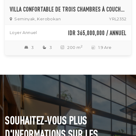
VILLA CONFORTABLE DE TROIS CHAMBRES À COUCHER FERMÉE À MERTANADI-SEMINYAK
Seminyak, Kerobokan
YRL2352
IDR 365,000,000 / ANNUEL
Loyer Annuel
2
3
3
200 m
1.9 Are
SOUHAITEZ-VOUS PLUS
D'INFORMATIONS SUR LES