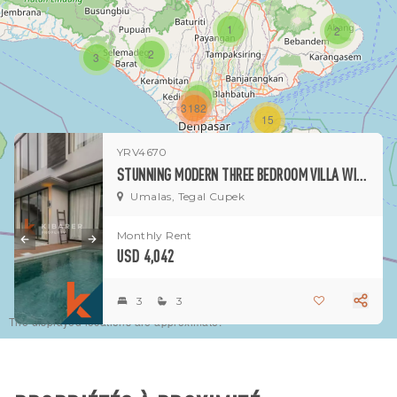
1
2
2
3
1
3182
15
YRV4670
1
STUNNING MODERN THREE BEDROOM VILLA WITH SCULPTURAL INTERIORS IN UMALAS
Umalas, Tegal Cupek
Monthly Rent
USD 4,042
3
3
The displayed locations are approximate.