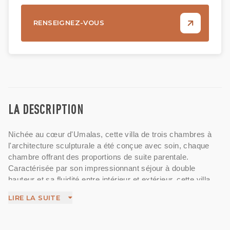
RENSEIGNEZ-VOUS
LA DESCRIPTION
Nichée au cœur d'Umalas, cette villa de trois chambres à
l'architecture sculpturale a été conçue avec soin, chaque
chambre offrant des proportions de suite parentale.
Caractérisée par son impressionnant séjour à double
hauteur et sa fluidité entre intérieur et extérieur, cette villa
offre une atmosphère tropicale raffinée et des détails
LIRE LA SUITE
architecturaux remarquables.
L'espace de vie ouvert se prolonge harmonieusement vers
une piscine privée et une vaste terrasse ventilée, créant un