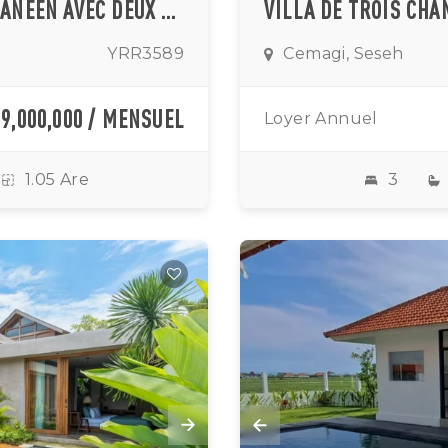
VILLA MODERNE DE STYLE MÉDITERRANÉEN AVEC DEUX CHAMBRES ET PISCINE PRIVÉE À LOUER À CEMAGI
YRR3589
Cemagi, Seseh
39,000,000 / MENSUEL
Loyer Annuel
1.05 Are
3