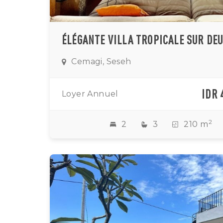
Cemagi, Seseh
IDR 
Loyer Annuel
2
2
3
210 m