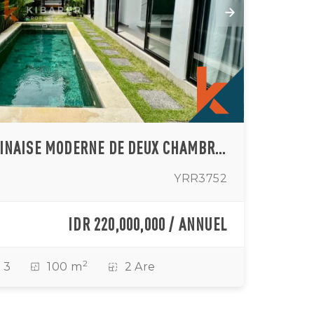
ÉLÉGANTE VILLA BALINAISE MODERNE DE DEUX CHAMBRES À SESEH
YRR3752
IDR 220,000,000 / ANNUEL
2
3
100 m
2 Are