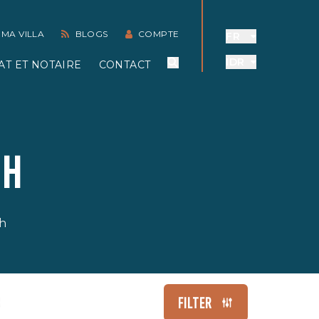
 MA VILLA
BLOGS
COMPTE
FR
IDR
AT ET NOTAIRE
CONTACT
EH
eh
FILTER