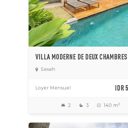
Seseh
IDR 
Loyer Mensuel
2
2
3
140 m