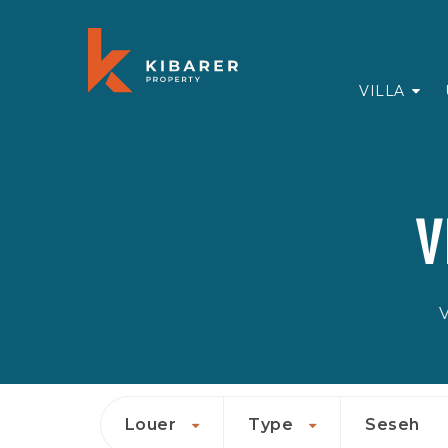
VILLA
V
V
Louer
Type
Seseh