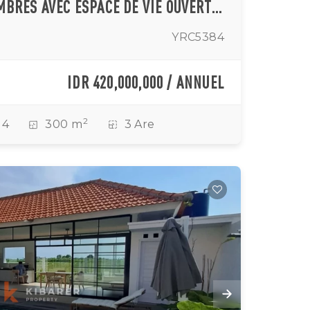
VILLA DE TROIS CHAMBRES AVEC ESPACE DE VIE OUVERT SUR LE TOIT À CEMAGI
YRC5384
IDR 420,000,000 / ANNUEL
2
4
300 m
3 Are