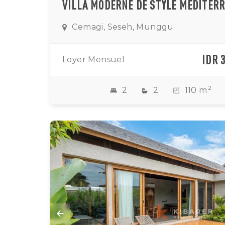
Cemagi, Seseh, Munggu
IDR 
Loyer Mensuel
2
2
2
110 m