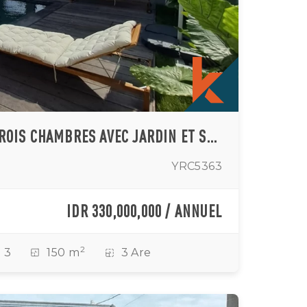
VILLA MEUBLÉE DE TROIS CHAMBRES AVEC JARDIN ET SÉJOUR CLOS À SESEH
YRC5363
IDR 330,000,000 / ANNUEL
2
3
150 m
3 Are