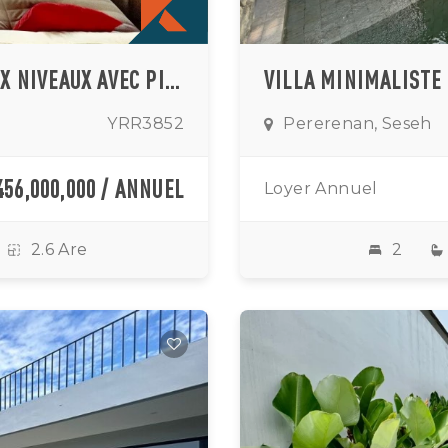
ÉLÉGANTE VILLA TROPICALE SUR DEUX NIVEAUX AVEC PISCINE PRIVÉE À SESEH
YRR3852
Pererenan, Seseh
456,000,000 / ANNUEL
Loyer Annuel
2.6 Are
2