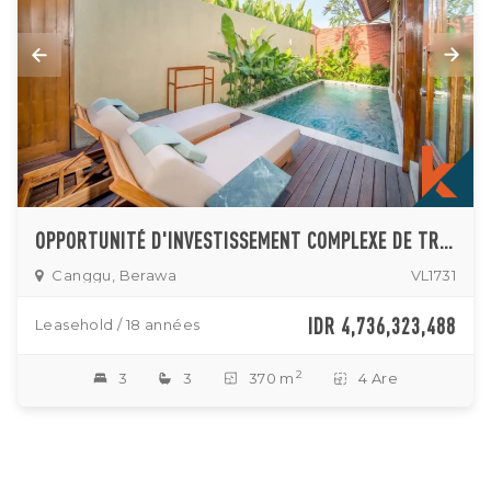
OPPORTUNITÉ D'INVESTISSEMENT COMPLEXE DE TROIS VILLAS À LOUER À BERAWA
Canggu, Berawa
VL1731
IDR 4,736,323,488
Leasehold / 18 années
2
3
3
370 m
4 Are