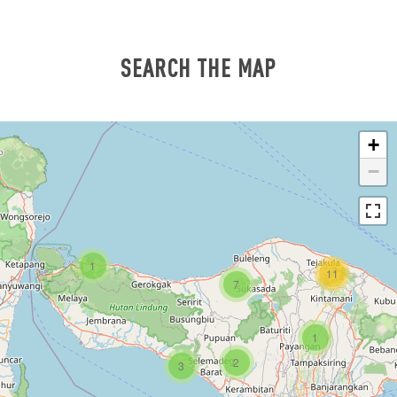
SEARCH THE MAP
+
−
1
11
7
1
2
3