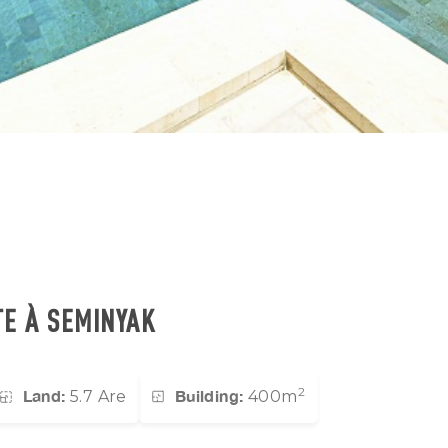
TE À SEMINYAK
2
Land:
Building:
5.7 Are
400m