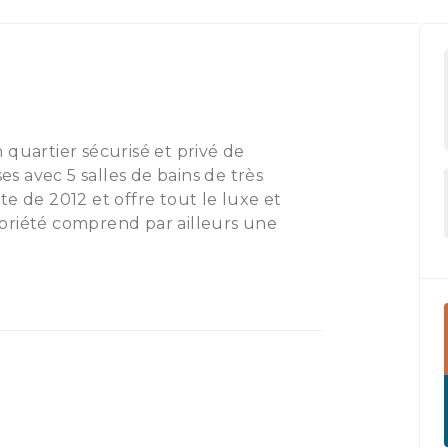
 quartier sécurisé et privé de
es avec 5 salles de bains de très
e de 2012 et offre tout le luxe et
priété comprend par ailleurs une
age, une connexion internet rapide, un
 une salle à manger ouverts sur
ée, un service de sécurité et un
nces actuellement en vente à Bali,
us méritez au coeur de Seminyak.
du marché et à proximité des
ue Warung Ocha, Double six beach, La