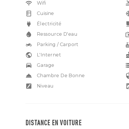
wifi
po
Wifi
kitchen
ac_
Cuisine
power
free_br
Électricité
water_drop
liv
Ressource D'eau
two_wheeler
hot
Parking / Carport
public
ca
L'Internet
drive_eta
sto
Garage
room_service
secu
Chambre De Bonne
stairs
local_laund
Niveau
DISTANCE EN VOITURE