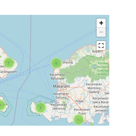
+
−
2
6
1
1
3
1