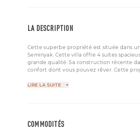
LA DESCRIPTION
Cette superbe propriété est située dans un
Seminyak. Cette villa offre 4 suites spacieus
grande qualité. Sa construction récente dat
confort dont vous pouvez rêver. Cette pro
grande piscine, un espace séparé de stock
jardin parfaitement entretenu, un salon et
LIRE LA SUITE
l'extérieur, une cuisine entièrement équip
parking privé. Une des plues belles réside
achetez la pour vous offrir le bien que vo
Située à quelques minutes de la plage et 
COMMODITÉS
restaurants, bars et clubs célèbres tels q
Plancha. Disponible via un bail de 32 ans.