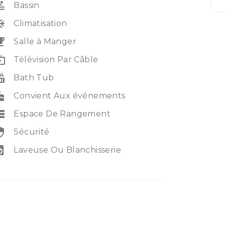
ol
Bassin
unit
Climatisation
eakfast
Salle à Manger
e_tv
Télévision Par Câble
_tub
Bath Tub
ke
Convient Aux événements
rage
Espace De Rangement
rity
Sécurité
ry_service
Laveuse Ou Blanchisserie