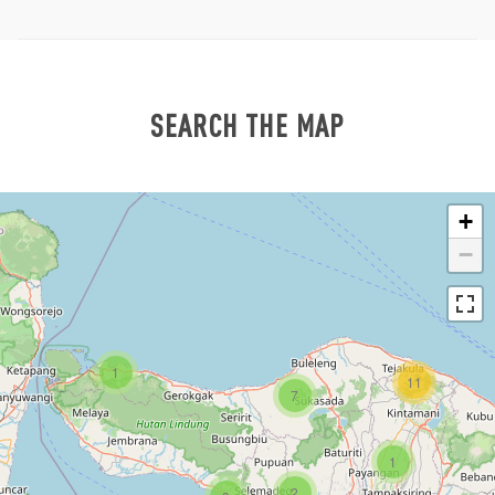
SEARCH THE MAP
+
−
1
11
7
1
2