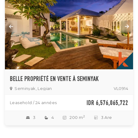
BELLE PROPRIÉTÉ EN VENTE À SEMINYAK
Seminyak, Legian
VL0914
IDR 6,576,065,722
Leasehold / 24 années
2
3
4
200 m
3 Are