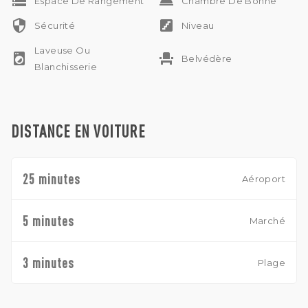
storage
room_service
Espace De Rangement
Chambre De Bonne
security
stairs
Sécurité
Niveau
Laveuse Ou
local_laundry_service
event_seat
Belvédère
Blanchisserie
DISTANCE EN VOITURE
25 minutes
Aéroport
5 minutes
Marché
3 minutes
Plage