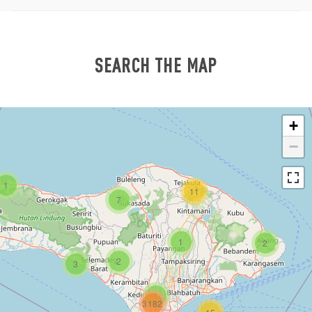
SEARCH THE MAP
+
−
1
11
7
1
2
2
3
1
3182