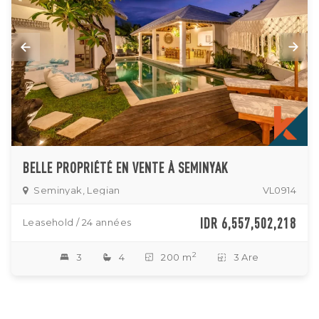
BELLE PROPRIÉTÉ EN VENTE À SEMINYAK
Seminyak, Legian
VL0914
IDR 6,557,502,218
Leasehold / 24 années
2
3
4
200 m
3 Are