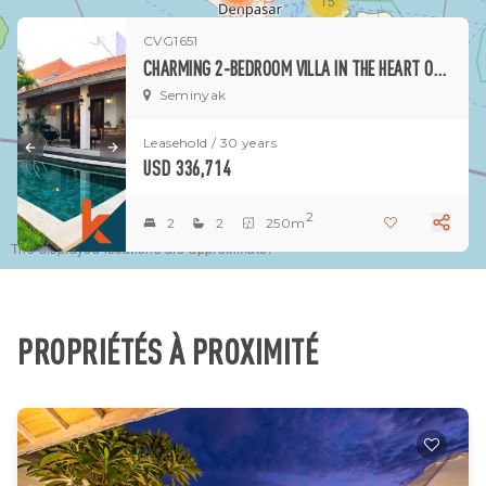
15
CVG1651
1
CHARMING 2-BEDROOM VILLA IN THE HEART OF SEMINYAK
Seminyak
Leasehold / 30 years
USD 336,714
2
2
2
250m
The displayed locations are approximate.
PROPRIÉTÉS À PROXIMITÉ