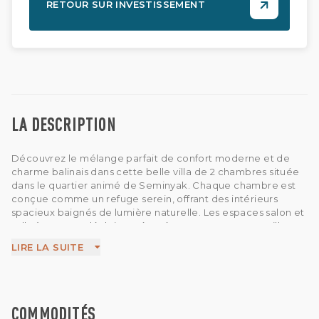
RETOUR SUR INVESTISSEMENT
LA DESCRIPTION
Découvrez le mélange parfait de confort moderne et de
charme balinais dans cette belle villa de 2 chambres située
dans le quartier animé de Seminyak. Chaque chambre est
conçue comme un refuge serein, offrant des intérieurs
spacieux baignés de lumière naturelle. Les espaces salon et
salle à manger décloisonnés créent un espace accueillant
pour la détente et le divertissement, en parfaite connexion
LIRE LA SUITE
avec le jardin extérieur et la piscine. Située au cœur de
Seminyak, cette villa se trouve à quelques minutes des
cafés branchés, des boutiques et des meilleures plages de
l'île, ce qui en fait la maison tropicale idéale ou une
opportunité d'investissement.
COMMODITÉS