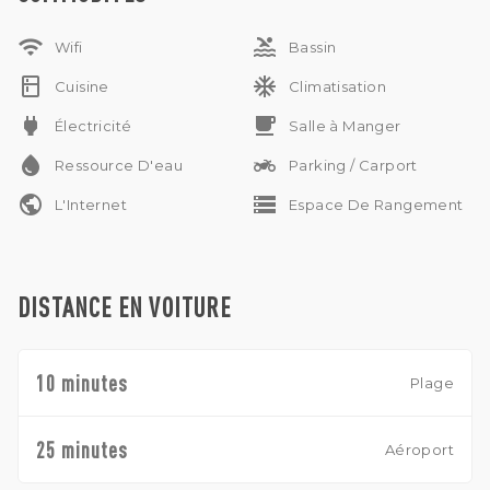
wifi
pool
Wifi
Bassin
kitchen
ac_unit
Cuisine
Climatisation
power
free_breakfast
Électricité
Salle à Manger
water_drop
two_wheeler
Ressource D'eau
Parking / Carport
public
storage
L'Internet
Espace De Rangement
DISTANCE EN VOITURE
10 minutes
Plage
25 minutes
Aéroport