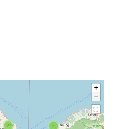
+
−
2
6