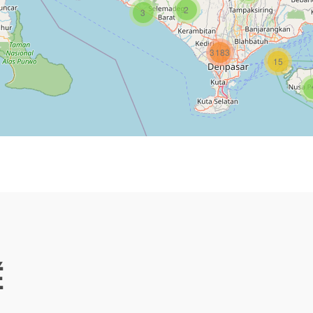
2
3
3183
15
É