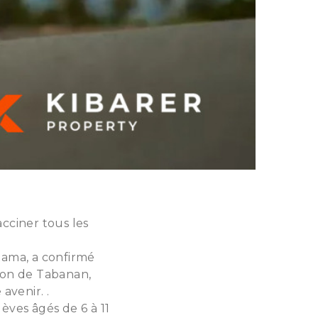
cciner tous les
tama, a confirmé
gion de Tabanan,
avenir. .
èves âgés de 6 à 11