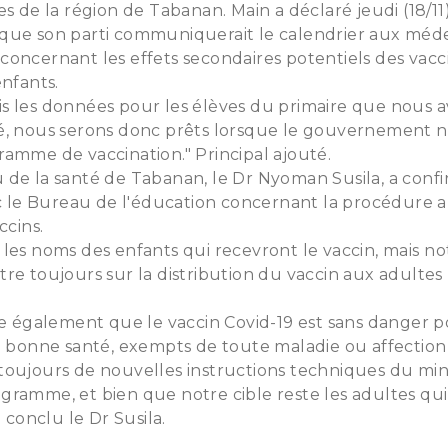
s de la région de Tabanan. Main a déclaré jeudi (18/11)
que son parti communiquerait le calendrier aux méde
oncernant les effets secondaires potentiels des vacc
enfants.
s les données pour les élèves du primaire que nous a
é, nous serons donc prêts lorsque le gouvernement
amme de vaccination." Principal ajouté.
de la santé de Tabanan, le Dr Nyoman Susila, a confir
e Bureau de l'éducation concernant la procédure a
ccins.
les noms des enfants qui recevront le vaccin, mais n
re toujours sur la distribution du vaccin aux adulte
me également que le vaccin Covid-19 est sans danger p
n bonne santé, exempts de toute maladie ou affection
toujours de nouvelles instructions techniques du mini
ramme, et bien que notre cible reste les adultes qui
a conclu le Dr Susila.