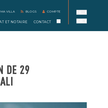
 MA VILLA
BLOGS
COMPTE
FR
IDR
AT ET NOTAIRE
CONTACT
N DE 29
ALI