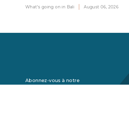
What's going on in Bali
August 06, 2026
Abonnez-vous à notre
newsletter
Recevez les dernières nouvelles et les
dernières offres sur les propriétés de Bali