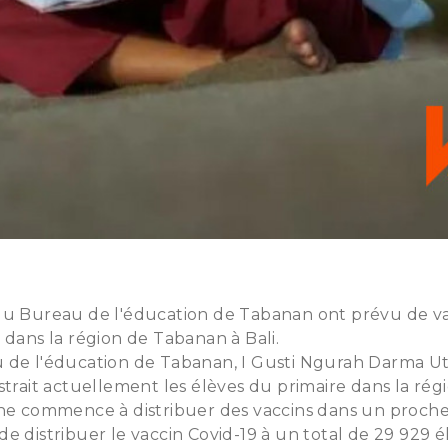
du Bureau de l'éducation de Tabanan ont prévu de va
 dans la région de Tabanan à Bali.
 de l'éducation de Tabanan, I Gusti Ngurah Darma U
strait actuellement les élèves du primaire dans la ré
ne commence à distribuer des vaccins dans un proche 
e distribuer le vaccin Covid-19 à un total de 29 929 él