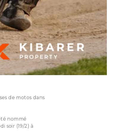
rses de motos dans
 été nommé
 soir (19/2) à