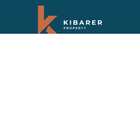
Abonnez-vous à notre newsletter
Recevez les dernières nouvelles et les
dernières offres sur les propriétés de Bali
FAQS
VILLAS VENDUES
PRIVACY POLICY